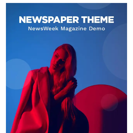
SUBSCRIBE NOW
Company
About
Contact us
Subscription Plans
My account