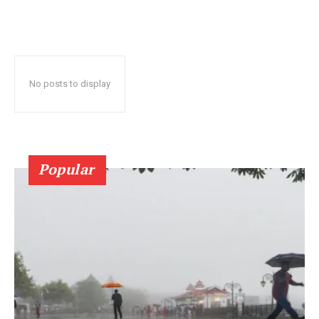
No posts to display
Popular