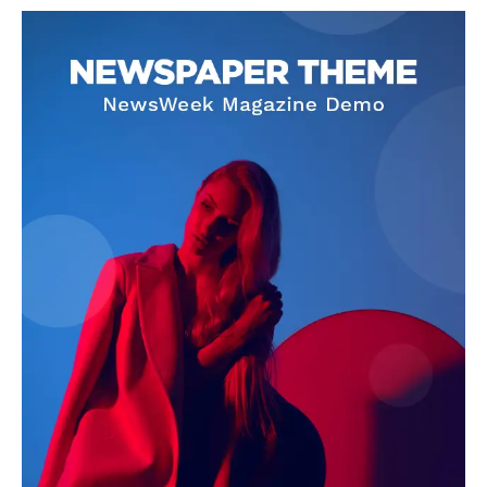
SUBSCRIBE NOW
Company
About
Contact us
Subscription Plans
My account