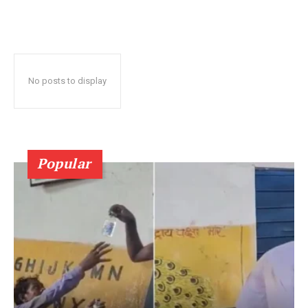
No posts to display
Popular