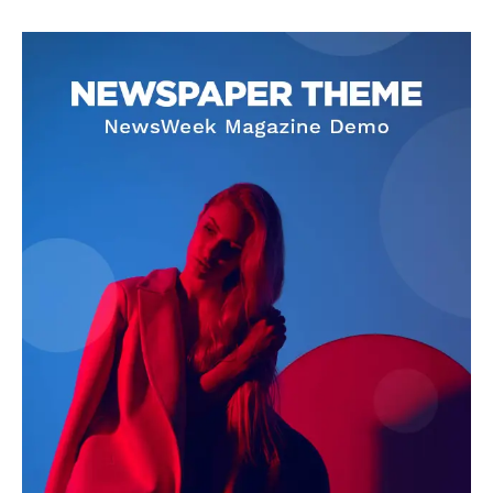
SUBSCRIBE NOW
Company
About
Contact us
Subscription Plans
My account