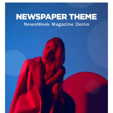
SUBSCRIBE NOW
Company
About
Contact us
Subscription Plans
My account