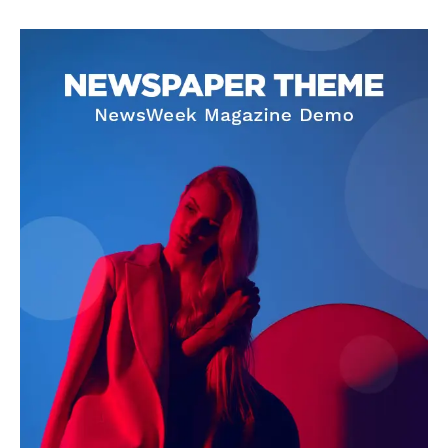
SUBSCRIBE NOW
Company
About
Contact us
Subscription Plans
My account