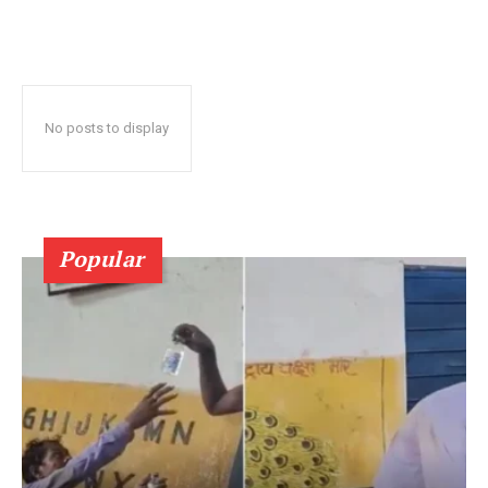
No posts to display
Popular