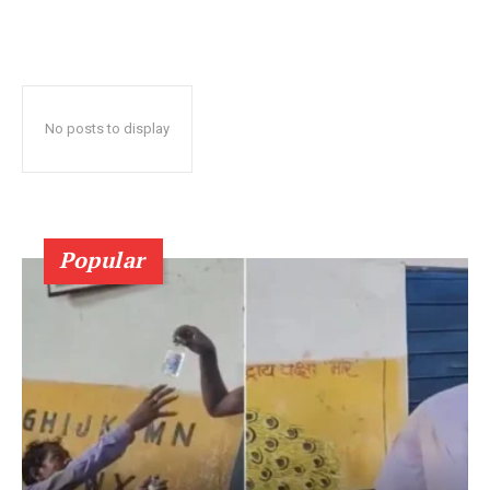
No posts to display
Popular