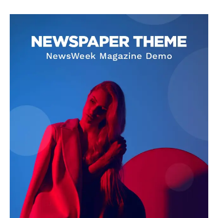
SUBSCRIBE NOW
Company
About
Contact us
Subscription Plans
My account