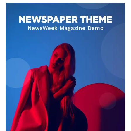
SUBSCRIBE NOW
Company
About
Contact us
Subscription Plans
My account