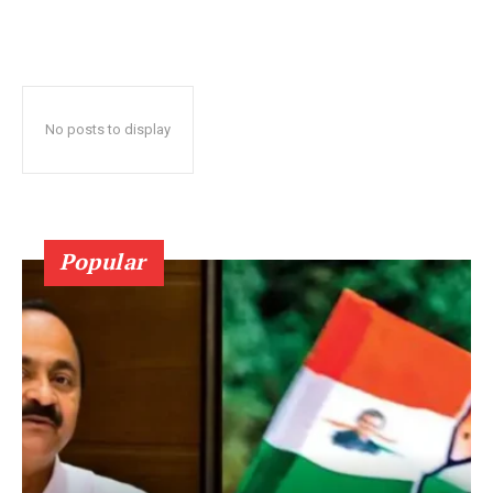
No posts to display
Popular