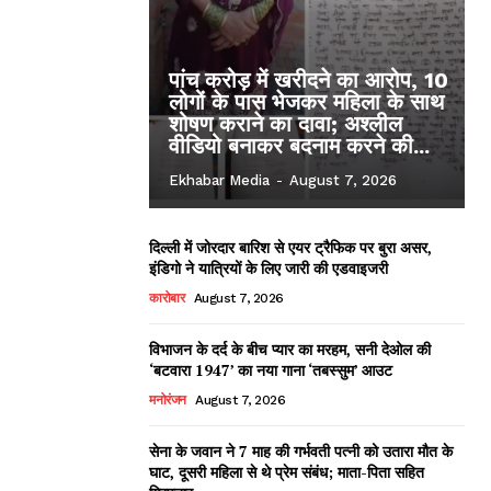
पांच करोड़ में खरीदने का आरोप, 10
लोगों के पास भेजकर महिला के साथ
शोषण कराने का दावा; अश्लील
वीडियो बनाकर बदनाम करने की...
Ekhabar Media
-
August 7, 2026
दिल्ली में जोरदार बारिश से एयर ट्रैफिक पर बुरा असर,
इंडिगो ने यात्रियों के लिए जारी की एडवाइजरी
कारोबार
August 7, 2026
विभाजन के दर्द के बीच प्यार का मरहम, सनी देओल की
‘बटवारा 1947’ का नया गाना ‘तबस्सुम’ आउट
मनोरंजन
August 7, 2026
सेना के जवान ने 7 माह की गर्भवती पत्नी को उतारा मौत के
घाट, दूसरी महिला से थे प्रेम संबंध; माता-पिता सहित