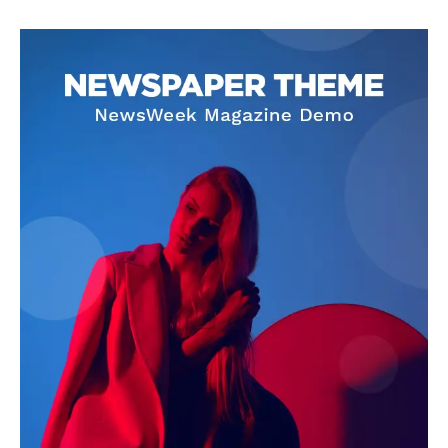
SUBSCRIBE NOW
Company
About
Contact us
Subscription Plans
My account