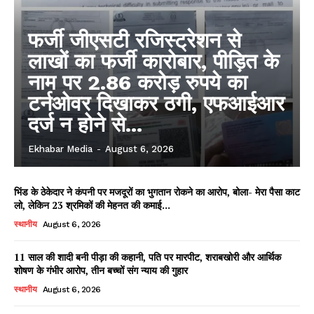
फर्जी जीएसटी रजिस्ट्रेशन से
लाखों का फर्जी कारोबार, पीड़ित के
नाम पर 2.86 करोड़ रुपये का
टर्नओवर दिखाकर ठगी, एफआईआर
दर्ज न होने से...
Ekhabar Media
-
August 6, 2026
भिंड के ठेकेदार ने कंपनी पर मजदूरों का भुगतान रोकने का आरोप, बोला- मेरा पैसा काट
लो, लेकिन 23 श्रमिकों की मेहनत की कमाई...
स्थानीय
August 6, 2026
11 साल की शादी बनी पीड़ा की कहानी, पति पर मारपीट, शराबखोरी और आर्थिक
शोषण के गंभीर आरोप, तीन बच्चों संग न्याय की गुहार
स्थानीय
August 6, 2026