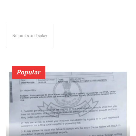
No posts to display
Popular