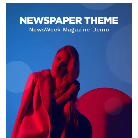
SUBSCRIBE NOW
Company
About
Contact us
Subscription Plans
My account