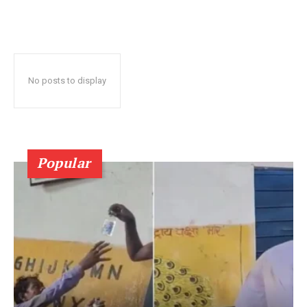
No posts to display
Popular