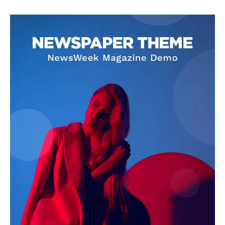
SUBSCRIBE NOW
Company
About
Contact us
Subscription Plans
My account