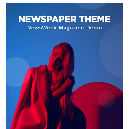
SUBSCRIBE NOW
Company
About
Contact us
Subscription Plans
My account