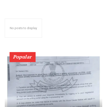
No posts to display
Popular