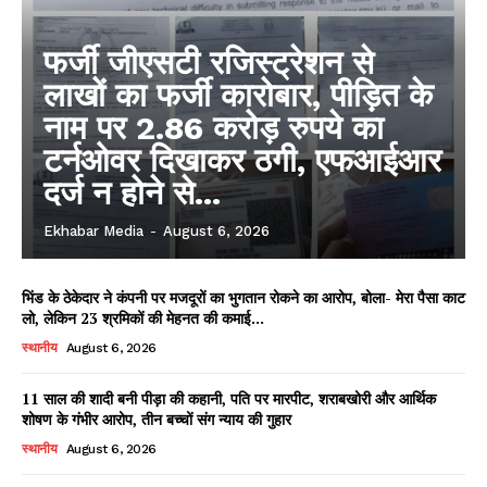
फर्जी जीएसटी रजिस्ट्रेशन से
लाखों का फर्जी कारोबार, पीड़ित के
नाम पर 2.86 करोड़ रुपये का
टर्नओवर दिखाकर ठगी, एफआईआर
दर्ज न होने से...
Ekhabar Media
-
August 6, 2026
भिंड के ठेकेदार ने कंपनी पर मजदूरों का भुगतान रोकने का आरोप, बोला- मेरा पैसा काट
लो, लेकिन 23 श्रमिकों की मेहनत की कमाई...
स्थानीय
August 6, 2026
11 साल की शादी बनी पीड़ा की कहानी, पति पर मारपीट, शराबखोरी और आर्थिक
शोषण के गंभीर आरोप, तीन बच्चों संग न्याय की गुहार
स्थानीय
August 6, 2026