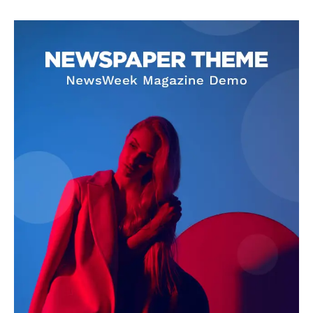
SUBSCRIBE NOW
Company
About
Contact us
Subscription Plans
My account