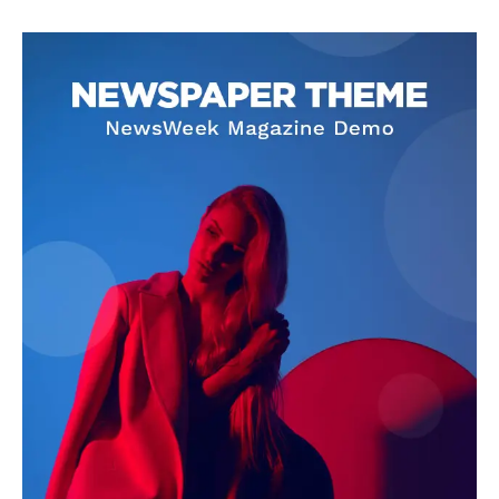
SUBSCRIBE NOW
Company
About
Contact us
Subscription Plans
My account