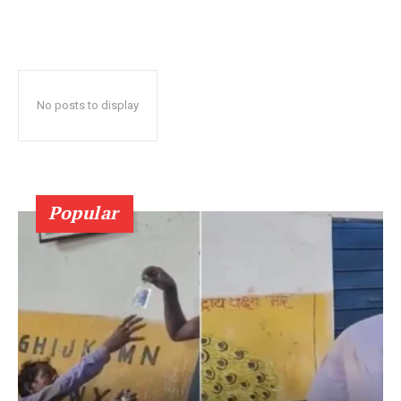
No posts to display
Popular