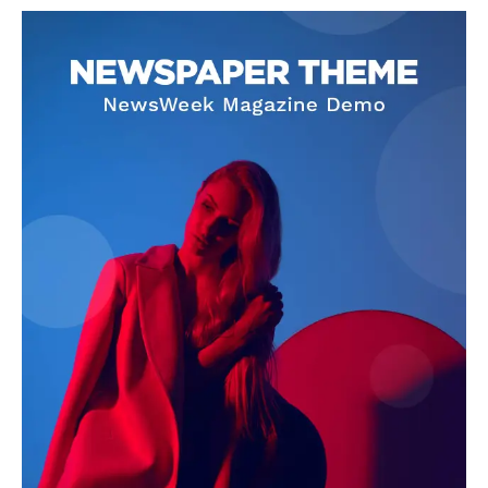
SUBSCRIBE NOW
Company
About
Contact us
Subscription Plans
My account