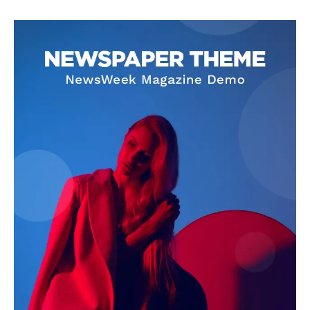
SUBSCRIBE NOW
Company
About
Contact us
Subscription Plans
My account