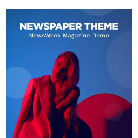
SUBSCRIBE NOW
Company
About
Contact us
Subscription Plans
My account