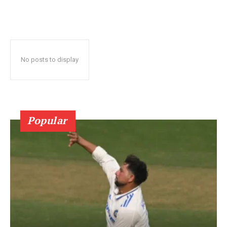
No posts to display
Popular