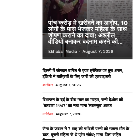
पांच करोड़ में खरीदने का आरोप, 10
लोगों के पास भेजकर महिला के साथ
शोषण कराने का दावा; अश्लील
वीडियो बनाकर बदनाम करने की...
Ekhabar Media
-
August 7, 2026
दिल्ली में जोरदार बारिश से एयर ट्रैफिक पर बुरा असर,
इंडिगो ने यात्रियों के लिए जारी की एडवाइजरी
कारोबार
August 7, 2026
विभाजन के दर्द के बीच प्यार का मरहम, सनी देओल की
‘बटवारा 1947’ का नया गाना ‘तबस्सुम’ आउट
मनोरंजन
August 7, 2026
सेना के जवान ने 7 माह की गर्भवती पत्नी को उतारा मौत के
घाट, दूसरी महिला से थे प्रेम संबंध; माता-पिता सहित