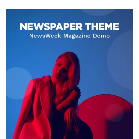
SUBSCRIBE NOW
Company
About
Contact us
Subscription Plans
My account