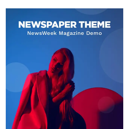
SUBSCRIBE NOW
Company
About
Contact us
Subscription Plans
My account