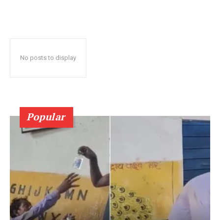
No posts to display
Popular