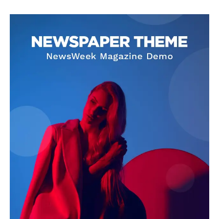
SUBSCRIBE NOW
Company
About
Contact us
Subscription Plans
My account