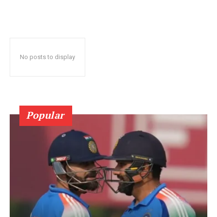
No posts to display
Popular