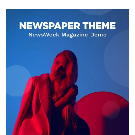
SUBSCRIBE NOW
Company
About
Contact us
Subscription Plans
My account