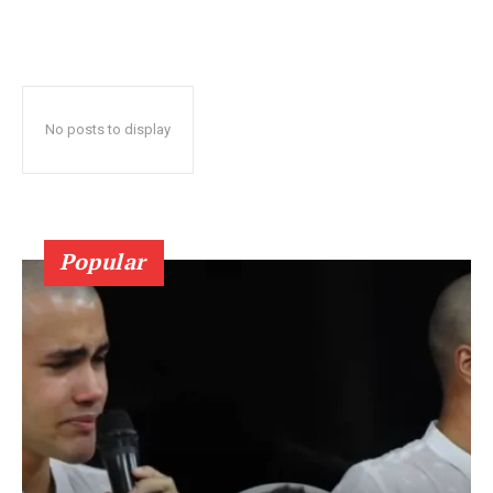
No posts to display
Popular