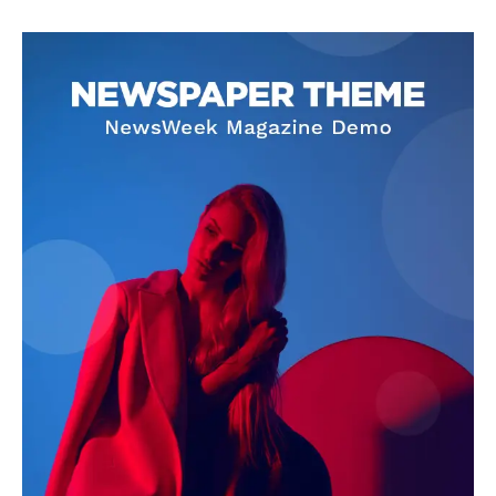
SUBSCRIBE NOW
Company
About
Contact us
Subscription Plans
My account