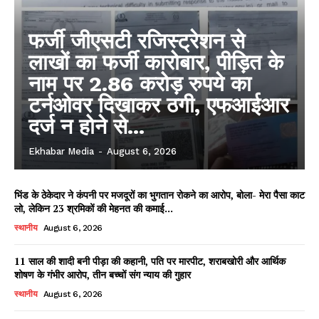
फर्जी जीएसटी रजिस्ट्रेशन से
लाखों का फर्जी कारोबार, पीड़ित के
नाम पर 2.86 करोड़ रुपये का
टर्नओवर दिखाकर ठगी, एफआईआर
दर्ज न होने से...
Ekhabar Media
-
August 6, 2026
भिंड के ठेकेदार ने कंपनी पर मजदूरों का भुगतान रोकने का आरोप, बोला- मेरा पैसा काट
लो, लेकिन 23 श्रमिकों की मेहनत की कमाई...
स्थानीय
August 6, 2026
11 साल की शादी बनी पीड़ा की कहानी, पति पर मारपीट, शराबखोरी और आर्थिक
शोषण के गंभीर आरोप, तीन बच्चों संग न्याय की गुहार
स्थानीय
August 6, 2026