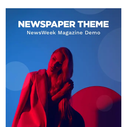
SUBSCRIBE NOW
Company
About
Contact us
Subscription Plans
My account