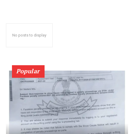
No posts to display
Popular