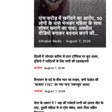
पांच करोड़ में खरीदने का आरोप, 10
लोगों के पास भेजकर महिला के साथ
शोषण कराने का दावा; अश्लील
वीडियो बनाकर बदनाम करने की...
Ekhabar Media
-
August 7, 2026
दिल्ली में जोरदार बारिश से एयर ट्रैफिक पर बुरा असर,
इंडिगो ने यात्रियों के लिए जारी की एडवाइजरी
कारोबार
August 7, 2026
विभाजन के दर्द के बीच प्यार का मरहम, सनी देओल की
‘बटवारा 1947’ का नया गाना ‘तबस्सुम’ आउट
मनोरंजन
August 7, 2026
सेना के जवान ने 7 माह की गर्भवती पत्नी को उतारा मौत के
घाट, दूसरी महिला से थे प्रेम संबंध; माता-पिता सहित