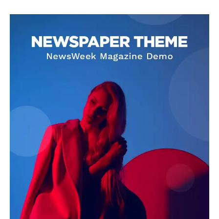
SUBSCRIBE NOW
Company
About
Contact us
Subscription Plans
My account