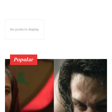
No posts to display
Popular