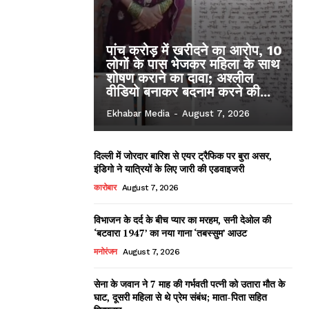
पांच करोड़ में खरीदने का आरोप, 10
लोगों के पास भेजकर महिला के साथ
शोषण कराने का दावा; अश्लील
वीडियो बनाकर बदनाम करने की...
Ekhabar Media
-
August 7, 2026
दिल्ली में जोरदार बारिश से एयर ट्रैफिक पर बुरा असर,
इंडिगो ने यात्रियों के लिए जारी की एडवाइजरी
कारोबार
August 7, 2026
विभाजन के दर्द के बीच प्यार का मरहम, सनी देओल की
‘बटवारा 1947’ का नया गाना ‘तबस्सुम’ आउट
मनोरंजन
August 7, 2026
सेना के जवान ने 7 माह की गर्भवती पत्नी को उतारा मौत के
घाट, दूसरी महिला से थे प्रेम संबंध; माता-पिता सहित