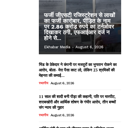
फर्जी जीएसटी रजिस्ट्रेशन से लाखों
का फर्जी कारोबार, पीड़ित के नाम
पर 2.86 करोड़ रुपये का टर्नओवर
दिखाकर ठगी, एफआईआर दर्ज न
होने से...
Ekhabar Media
-
August 6, 2026
भिंड के ठेकेदार ने कंपनी पर मजदूरों का भुगतान रोकने का
आरोप, बोला- मेरा पैसा काट लो, लेकिन 23 श्रमिकों की
मेहनत की कमाई...
स्थानीय
August 6, 2026
11 साल की शादी बनी पीड़ा की कहानी, पति पर मारपीट,
शराबखोरी और आर्थिक शोषण के गंभीर आरोप, तीन बच्चों
संग न्याय की गुहार
स्थानीय
August 6, 2026