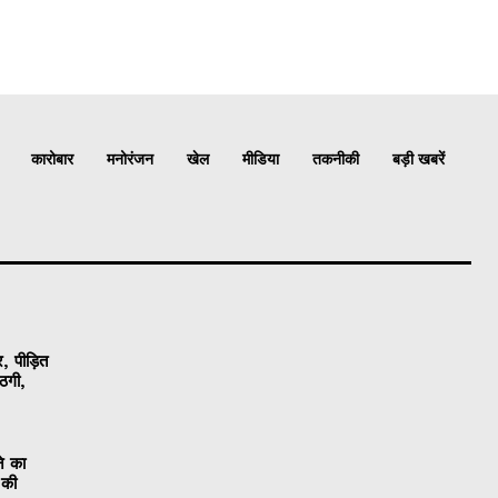
कारोबार
मनोरंजन
खेल
मीडिया
तकनीकी
बड़ी खबरें
, पीड़ित
ठगी,
ने का
 की