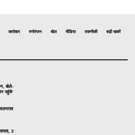
कारोबार
मनोरंजन
खेल
मीडिया
तकनीकी
बड़ी खबरें
ान, बोले-
 पहुंचे’
ी जलभराव
 लापता, 2