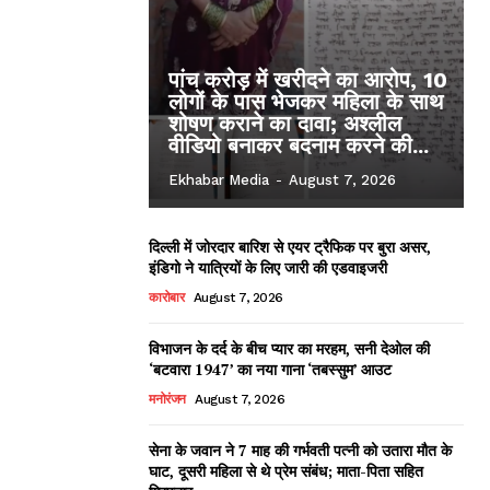
पांच करोड़ में खरीदने का आरोप, 10
लोगों के पास भेजकर महिला के साथ
शोषण कराने का दावा; अश्लील
वीडियो बनाकर बदनाम करने की...
Ekhabar Media
-
August 7, 2026
दिल्ली में जोरदार बारिश से एयर ट्रैफिक पर बुरा असर,
इंडिगो ने यात्रियों के लिए जारी की एडवाइजरी
कारोबार
August 7, 2026
विभाजन के दर्द के बीच प्यार का मरहम, सनी देओल की
‘बटवारा 1947’ का नया गाना ‘तबस्सुम’ आउट
मनोरंजन
August 7, 2026
सेना के जवान ने 7 माह की गर्भवती पत्नी को उतारा मौत के
घाट, दूसरी महिला से थे प्रेम संबंध; माता-पिता सहित