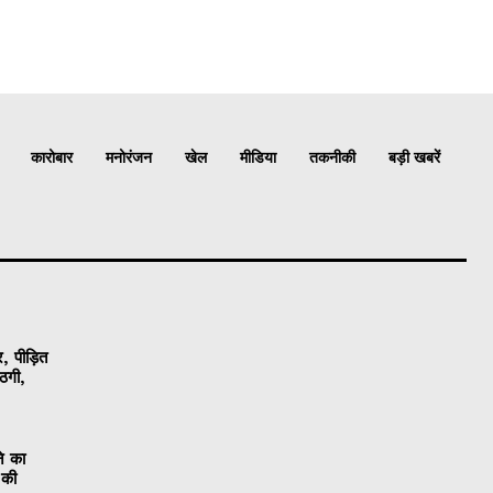
कारोबार
मनोरंजन
खेल
मीडिया
तकनीकी
बड़ी खबरें
, पीड़ित
ठगी,
ने का
 की