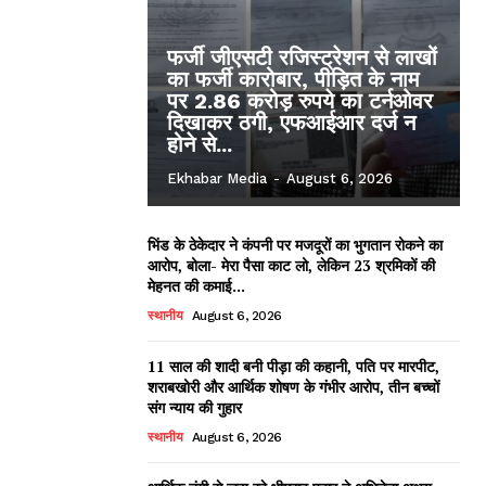
फर्जी जीएसटी रजिस्ट्रेशन से लाखों
का फर्जी कारोबार, पीड़ित के नाम
पर 2.86 करोड़ रुपये का टर्नओवर
दिखाकर ठगी, एफआईआर दर्ज न
होने से...
Ekhabar Media
-
August 6, 2026
भिंड के ठेकेदार ने कंपनी पर मजदूरों का भुगतान रोकने का
आरोप, बोला- मेरा पैसा काट लो, लेकिन 23 श्रमिकों की
मेहनत की कमाई...
स्थानीय
August 6, 2026
11 साल की शादी बनी पीड़ा की कहानी, पति पर मारपीट,
शराबखोरी और आर्थिक शोषण के गंभीर आरोप, तीन बच्चों
संग न्याय की गुहार
स्थानीय
August 6, 2026