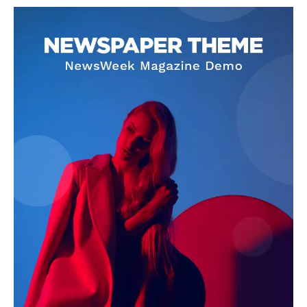
SUBSCRIBE NOW
Company
About
Contact us
Subscription Plans
My account