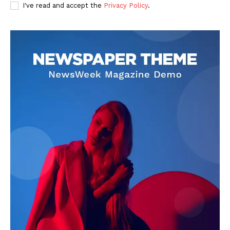
I've read and accept the
Privacy Policy
.
SUBSCRIBE NOW
Company
About
Contact us
Subscription Plans
My account