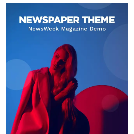
SUBSCRIBE NOW
Company
About
Contact us
Subscription Plans
My account