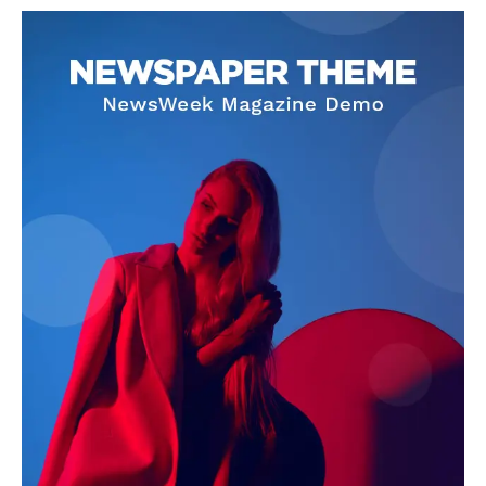
SUBSCRIBE NOW
Company
About
Contact us
Subscription Plans
My account