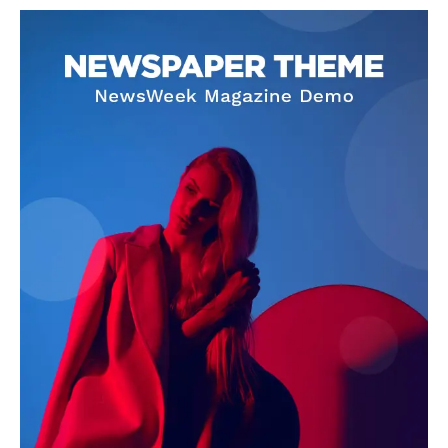
SUBSCRIBE NOW
Company
About
Contact us
Subscription Plans
My account