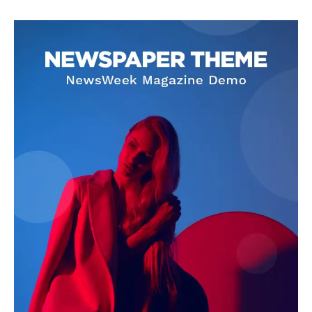
SUBSCRIBE NOW
Company
About
Contact us
Subscription Plans
My account