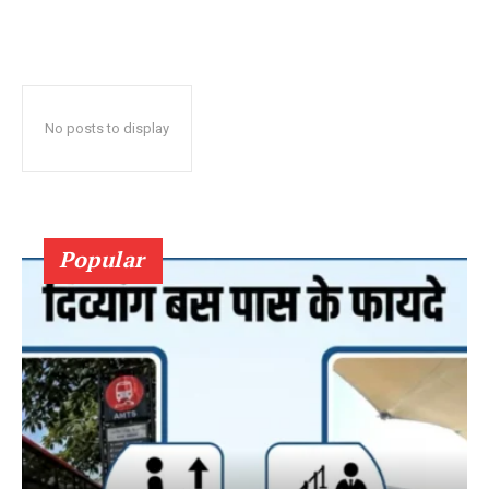
No posts to display
Popular