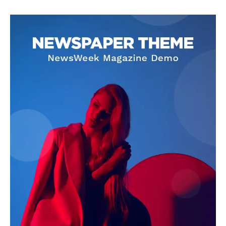
SUBSCRIBE NOW
Company
About
Contact us
Subscription Plans
My account