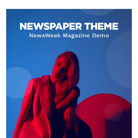
SUBSCRIBE NOW
Company
About
Contact us
Subscription Plans
My account