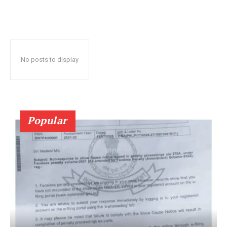
No posts to display
Popular