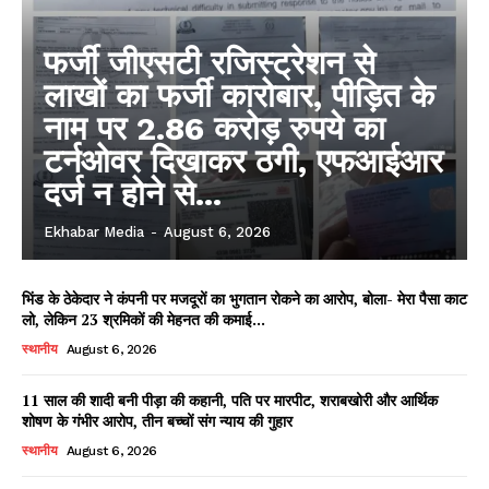
फर्जी जीएसटी रजिस्ट्रेशन से
लाखों का फर्जी कारोबार, पीड़ित के
नाम पर 2.86 करोड़ रुपये का
टर्नओवर दिखाकर ठगी, एफआईआर
दर्ज न होने से...
Ekhabar Media
-
August 6, 2026
भिंड के ठेकेदार ने कंपनी पर मजदूरों का भुगतान रोकने का आरोप, बोला- मेरा पैसा काट
लो, लेकिन 23 श्रमिकों की मेहनत की कमाई...
स्थानीय
August 6, 2026
11 साल की शादी बनी पीड़ा की कहानी, पति पर मारपीट, शराबखोरी और आर्थिक
शोषण के गंभीर आरोप, तीन बच्चों संग न्याय की गुहार
स्थानीय
August 6, 2026