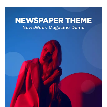
SUBSCRIBE NOW
Company
About
Contact us
Subscription Plans
My account