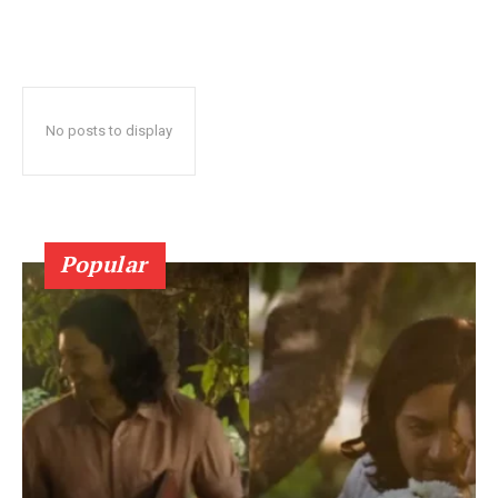
No posts to display
Popular