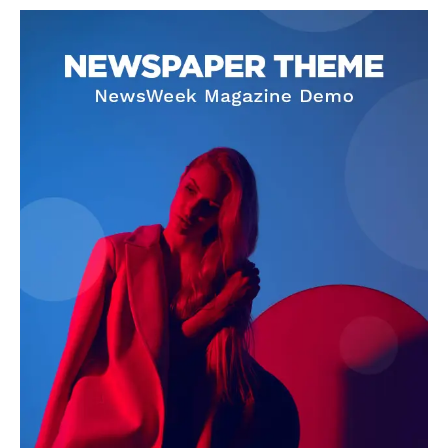
SUBSCRIBE NOW
Company
About
Contact us
Subscription Plans
My account