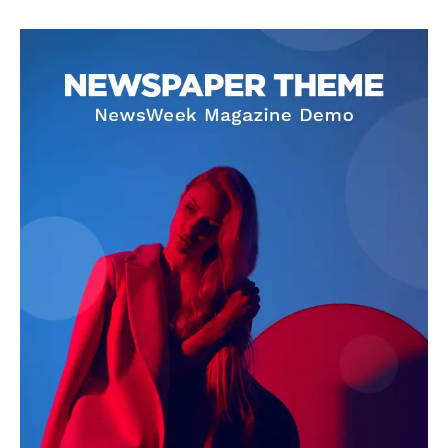
SUBSCRIBE NOW
Company
About
Contact us
Subscription Plans
My account