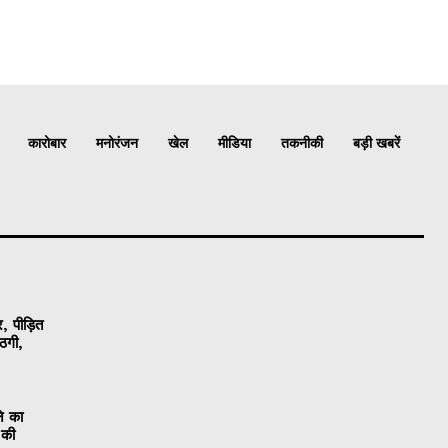
कारोबार
मनोरंजन
खेल
मीडिया
तकनीकी
बड़ी खबरें
, पीड़ित
ठगी,
ने का
 की