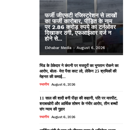
फर्जी जीएसटी रजिस्ट्रेशन से लाखों
का फर्जी कारोबार, पीड़ित के नाम
पर 2.86 करोड़ रुपये का टर्नओवर
दिखाकर ठगी, एफआईआर दर्ज न
होने से...
Ekhabar Media
-
August 6, 2026
भिंड के ठेकेदार ने कंपनी पर मजदूरों का भुगतान रोकने का
आरोप, बोला- मेरा पैसा काट लो, लेकिन 23 श्रमिकों की
मेहनत की कमाई...
स्थानीय
August 6, 2026
11 साल की शादी बनी पीड़ा की कहानी, पति पर मारपीट,
शराबखोरी और आर्थिक शोषण के गंभीर आरोप, तीन बच्चों
संग न्याय की गुहार
स्थानीय
August 6, 2026