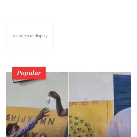
No posts to display
Popular