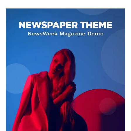
SUBSCRIBE NOW
Company
About
Contact us
Subscription Plans
My account