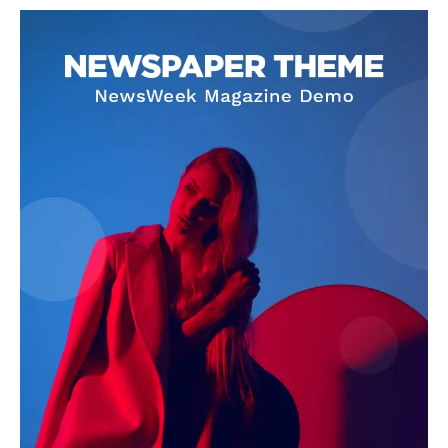
SUBSCRIBE NOW
Company
About
Contact us
Subscription Plans
My account