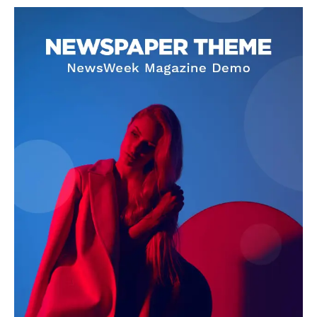
SUBSCRIBE NOW
Company
About
Contact us
Subscription Plans
My account