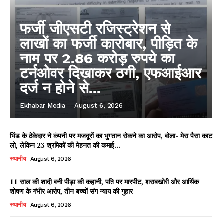
फर्जी जीएसटी रजिस्ट्रेशन से
लाखों का फर्जी कारोबार, पीड़ित के
नाम पर 2.86 करोड़ रुपये का
टर्नओवर दिखाकर ठगी, एफआईआर
दर्ज न होने से...
Ekhabar Media
-
August 6, 2026
भिंड के ठेकेदार ने कंपनी पर मजदूरों का भुगतान रोकने का आरोप, बोला- मेरा पैसा काट
लो, लेकिन 23 श्रमिकों की मेहनत की कमाई...
स्थानीय
August 6, 2026
11 साल की शादी बनी पीड़ा की कहानी, पति पर मारपीट, शराबखोरी और आर्थिक
शोषण के गंभीर आरोप, तीन बच्चों संग न्याय की गुहार
स्थानीय
August 6, 2026