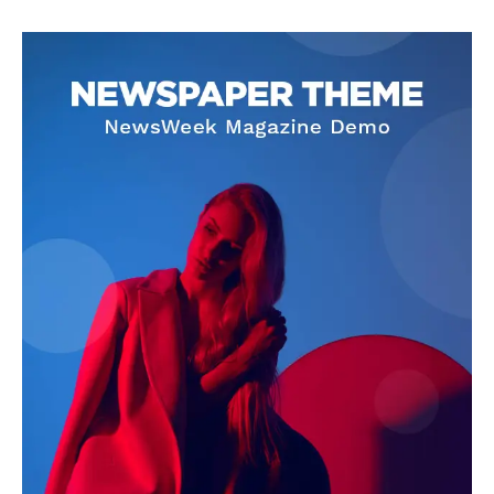
SUBSCRIBE NOW
Company
About
Contact us
Subscription Plans
My account