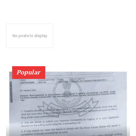
No posts to display
Popular