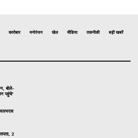
कारोबार
मनोरंजन
खेल
मीडिया
तकनीकी
बड़ी खबरें
ान, बोले-
 पहुंचे’
ी जलभराव
 लापता, 2