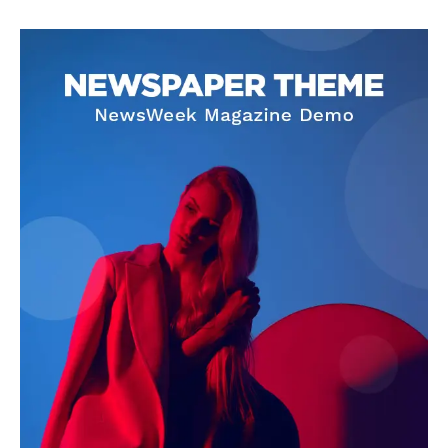
SUBSCRIBE NOW
Company
About
Contact us
Subscription Plans
My account