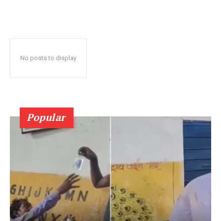
No posts to display
Popular