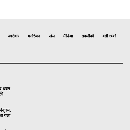
कारोबार
मनोरंजन
खेल
मीडिया
तकनीकी
बड़ी खबरें
खर धवन
ंगे
विक्रम,
ंधा गला